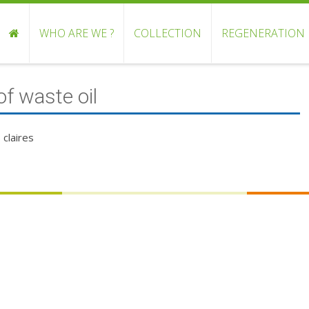
WHO ARE WE ?
COLLECTION
REGENERATION
of waste oil
 claires