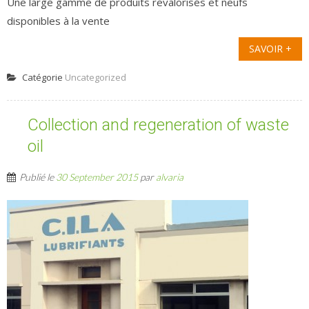
Une large gamme de produits revalorisés et neufs
disponibles à la vente
SAVOIR +
Catégorie
Uncategorized
Collection and regeneration of waste
oil
Publié le
30 September 2015
par
alvaria