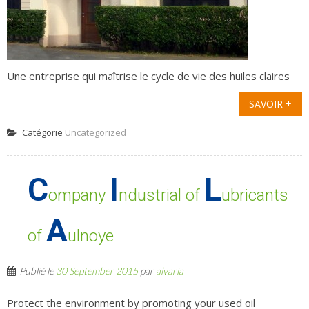
Une entreprise qui maîtrise le cycle de vie des huiles claires
SAVOIR +
Catégorie
Uncategorized
C
I
L
ompany
ndustrial of
ubricants
A
of
ulnoye
Publié le
30 September 2015
par
alvaria
Protect the environment by promoting your used oil